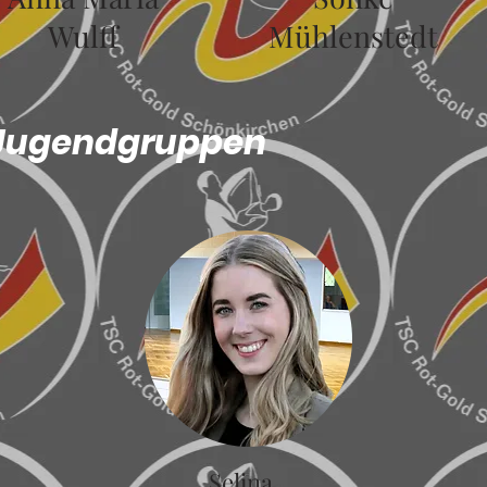
Wulff
Mühlenstedt
 Jugendgruppen
Selina