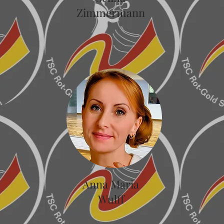
Zimmermann
Anna Maria
Wulff