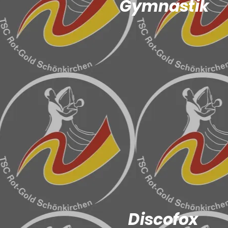
Gymnastik
Discofox