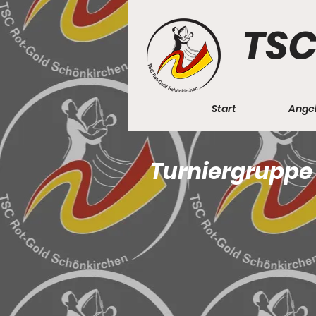
TSC
Start
Ange
Turniergruppe 