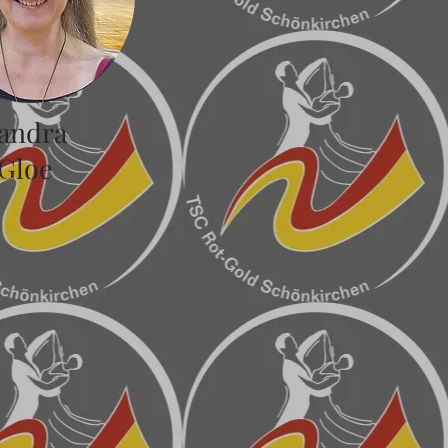
andra
Gloe