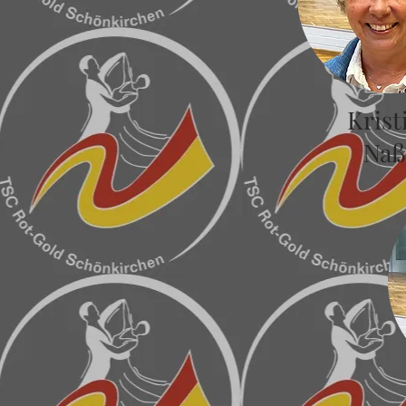
Krist
Naß