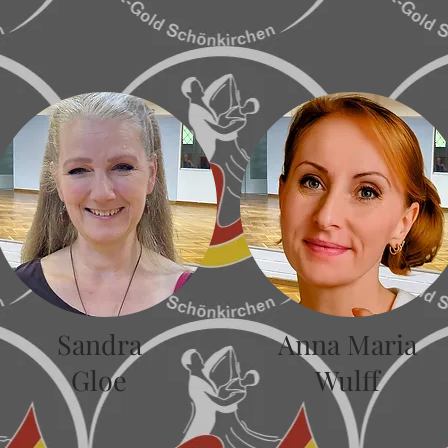
Sandra
Anna Maria
Gloe
Wulff