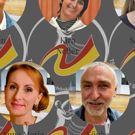
in
Kira
S
Neller
Anna Maria
Sönke